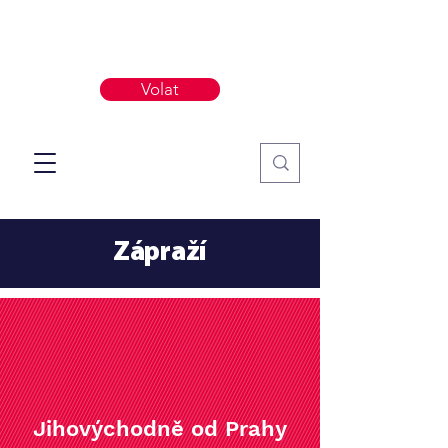
Volat
Zápraží
Jihovýchodně od Prahy