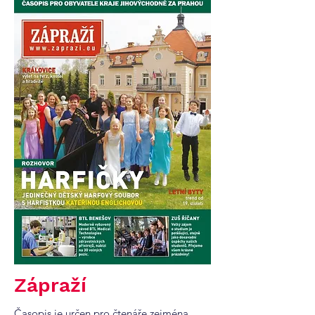
Zápraží
Časopis je určen pro čtenáře zejména