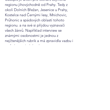
regionu jihovýchodně od Prahy. Tedy z
okolí Dolních Břežan, Jesenice u Prahy,
Kostelce nad Černými lesy, Mnichovic,
Průhonic a spádových oblastí tohoto
regionu. a na své si přijdou vyznavači
všech žánrů. Například interview se
známými osobnostmi je jednou z
nejčtenějších rubrik a má zpravidla vazbu i
na fotku na titulní stránce.
Časopis vychází desetkrát ročně v nákladu
přes 20.000 výtisků a čtenáři jej dostávají
přímo do poštovních schránek.
Nabízíme také inzerci online na webu
novinkykraje.cz, kde poskytujeme aktuální
informace a zprávy pro celou Českou
republiku a v 11ti sekcích dle krajů.
Inzerovat je tedy možné online i v tištěné
podobě a tím zvýšit okruh čtenářů Vaší
inzerce.