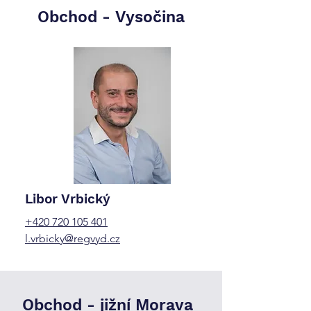
Obchod -
Vysočina
Libor Vrbický
+420 720 105 401
l.vrbicky@regvyd.cz
Obchod -
jižní Morava