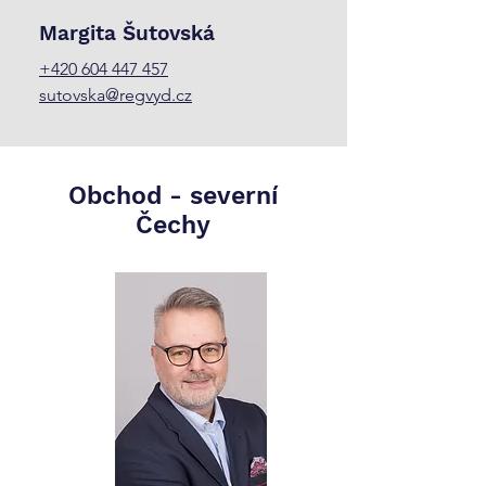
Margita Šutovská
+420 604 447 457
sutovska@regvyd.cz
Obchod -
severní
Čechy