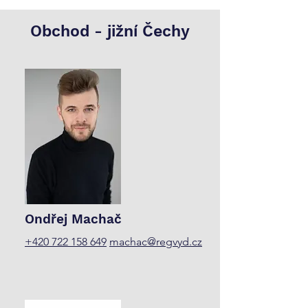
Obchod -
jižní Čechy
Ondřej Machač
+420 722 158 649
machac@regvyd.cz