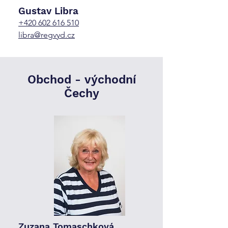
Gustav Libra
+420 602 616 510
libra@regvyd.cz
Obchod -
východní
Čechy
Zuzana Tomaschková