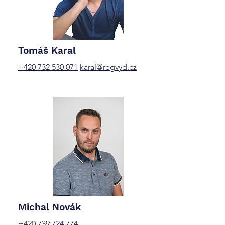
Tomáš Karal
+420 732 530 071
karal@regvyd.cz
Michal Novák
+420 739 724 774