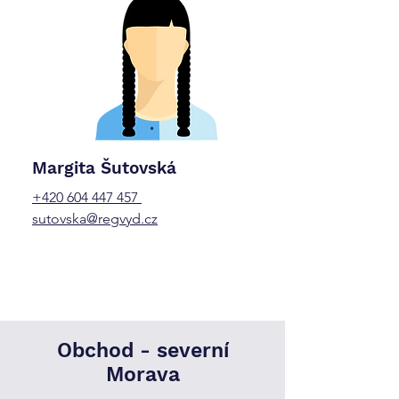
Margita Šutovská
+420 604 447 457
sutovska@regvyd.cz
Obchod -
severní
Morava