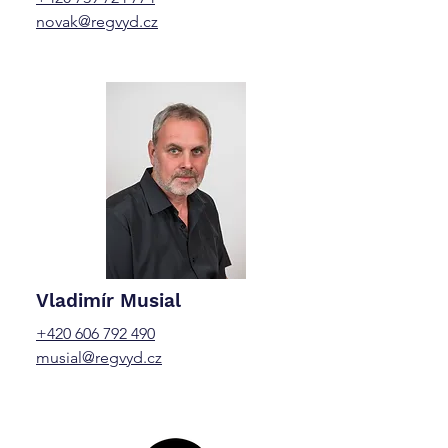
novak@regvyd.cz
Vladimír Musial
+420 606 792 490
musial@regvyd.cz