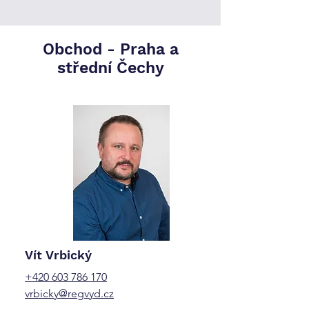
Obchod -
Praha a
střední Čechy
Vít Vrbický
+420 603 786 170
vrbicky@regvyd.cz