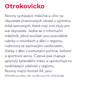
Otrokovicko
Noviny vycházející měsíčně a cílící na
obyvatele jmenovaných okresů s výjimkou
měst samotných, které mají jiné tituly pro
své obyvatele. Jedná se o informační
měsíčník, jehož součástí jsou pravidelné
rubriky o novinkách a dění v regionu,
rozhovory se zajímavými osobnostmi,
články z dění v komunální politice, kulturní
a sportovní servis. Časově pak mapuje
uplynulý kalendářní měsíc a upozorňuje na
nadcházející události v regionu.
Noviny mající formát A4, jsou
distribuovány do poštovních schránek.
Titul je součástí projektu NOVINY KRAJE
MORAVA, který zahrnuje 5 mutací v rámci
Zlínského a Olomouckého kraje s
celkovým nákladem 280 000 ks výtisků. Je
proto ke zvážení inzerce ve vícero
mutacích v rámci regionu.