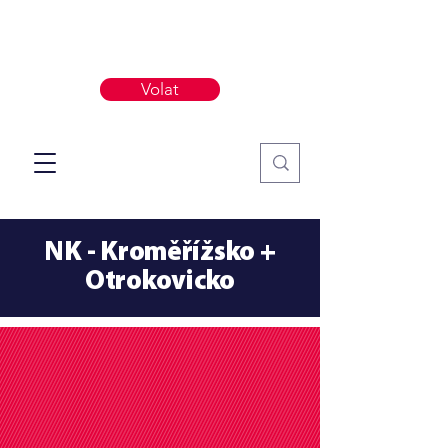
Volat
NK - Kroměřížsko +
Otrokovicko