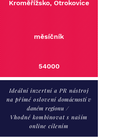
Kroměřížsko, Otrokovice
měsíčník
54000
Ideální inzertní a PR nástroj
na přímé oslovení
domácností v
daném regionu
/
Vhodné kombinovat s naším
online cílením