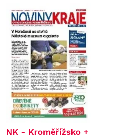
NK - Kroměřížsko +