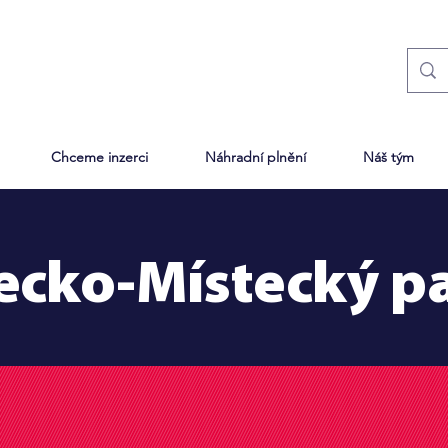
Chceme inzerci
Náhradní plnění
Náš tým
ecko-Místecký pa