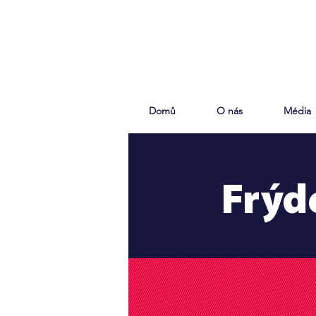
Domů
O nás
Média
Frýd