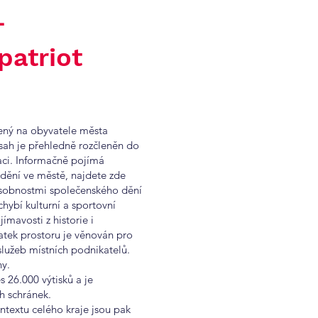
-
patriot
ený na obyvatele města
sah je přehledně rozčleněn do
aci. Informačně pojímá
 dění ve městě, najdete zde
sobnostmi společenského dění
chybí kulturní a sportovní
jímavosti z historie i
atek prostoru je věnován pro
služeb místních podnikatelů.
ny.
s 26.000 výtisků a je
h schránek.
ontextu celého kraje jsou pak