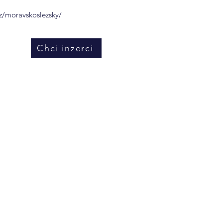
z/moravskoslezsky/
Chci inzerci