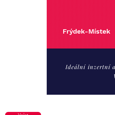
Frýdek-Místek
Ideální inzertní
Volat