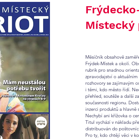
Frýdecko
Místecký 
Měsíčník obsahově zaměř
Frýdek-Místek a okolí. Ob
rubrik pro snadnou orient
zpravodajství o aktuálním
rozhovory se zajímavým o
i těmi, kdo město řídí. Ne
přehled, soutěže a další za
současnosti regionu. Dost
inzerci produktů a hlavně 
Nechybí ani křížovka o ce
Titul vychází v nákladu pře
distribuován do poštovníc
Pro ty, kdo chtějí věci v k