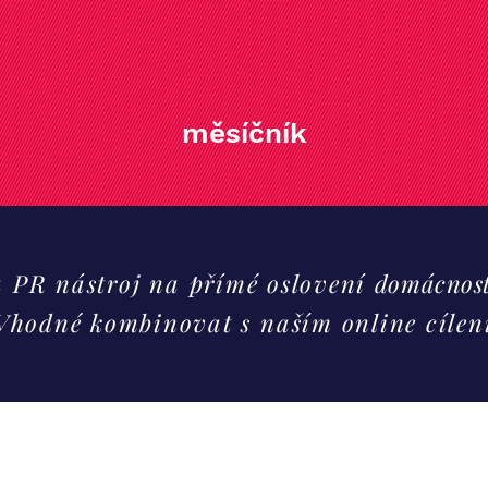
měsíčník
 a PR nástroj na přímé oslovení
domácnost
Vhodné kombinovat s naším online cíle