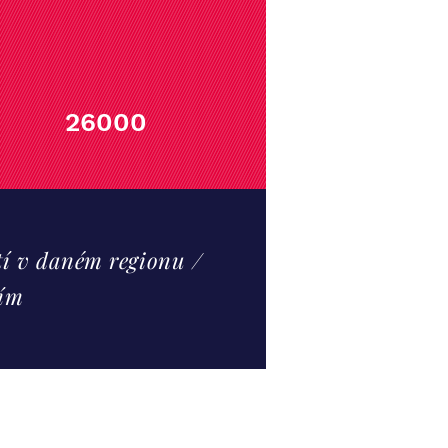
26000
í v daném regionu
/
ním