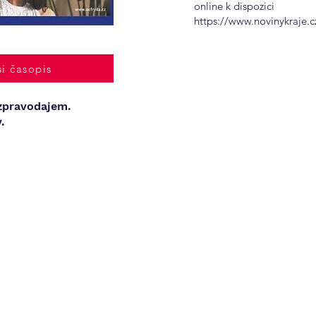
online k dispozici
https://www.novinykraje.c
si časopis
zpravodajem.
.
© 2023
Regionální vydavatelství s. r. o.
Na Louce 603/6, 111 01, Praha 10
Všeobecné obchodní podmínky