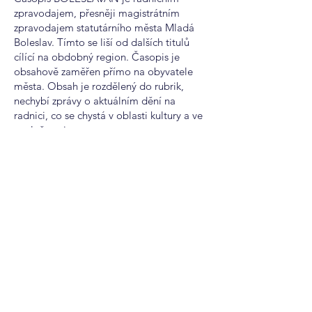
zpravodajem, přesněji magistrátním
zpravodajem statutárního města Mladá
Boleslav. Tímto se liší od dalších titulů
cílící na obdobný region. Časopis je
obsahově zaměřen přímo na obyvatele
města. Obsah je rozdělený do rubrik,
nechybí zprávy o aktuálním dění na
radnici, co se chystá v oblasti kultury a ve
společnosti.
Titul je tištěn na novinovém papíře,
pravidelně jednou za měsíc a distribuován
do poštovních schránek.
Nabízíme také inzerci online na webu
novinkykraje.cz, kde poskytujeme aktuální
informace a zprávy pro celou Českou
republiku a v 11ti sekcích dle krajů.
Inzerovat je tedy možné online i v tištěné
podobě a tím zvýšit okruh čtenářů Vaší
inzerce.