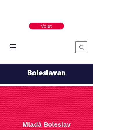
Volat
Boleslavan
Mladá Boleslav