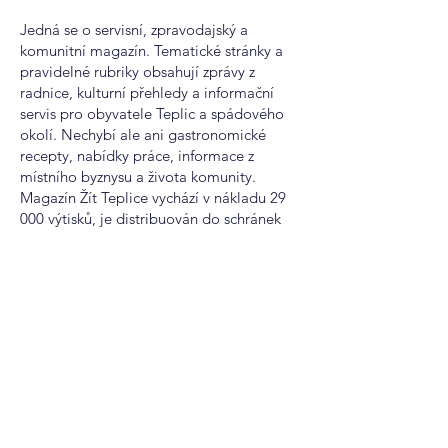
Jedná se o servisní, zpravodajský a
komunitní magazín. Tematické stránky a
pravidelné rubriky obsahují zprávy z
radnice, kulturní přehledy a informační
servis pro obyvatele Teplic a spádového
okolí. Nechybí ale ani gastronomické
recepty, nabídky práce, informace z
místního byznysu a života komunity.
Magazín Žít Teplice vychází v nákladu 29
000 výtisků, je distribuován do schránek
obyvatel města a zájemci jej najdou i na
distribučních místech.
Nabízíme také inzerci online na webu
novinkykraje.cz, kde poskytujeme aktuální
informace a zprávy pro celou Českou
republiku a v 11ti sekcích dle krajů.
Inzerovat je tedy možné online i v tištěné
podobě a tím zvýšit okruh čtenářů Vaší
inzerce.