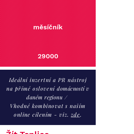
měsíčník
29000
Ideální inzertní a PR nástroj
na přímé oslovení
domácností v
daném regionu
/
Vhodné kombinovat s naším
online cílením - viz.
zde
.