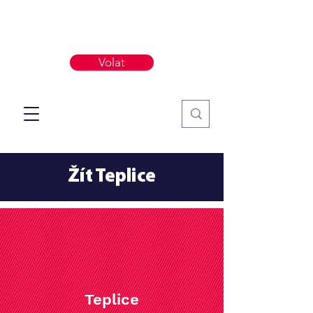
Volat
Žít Teplice
Teplice