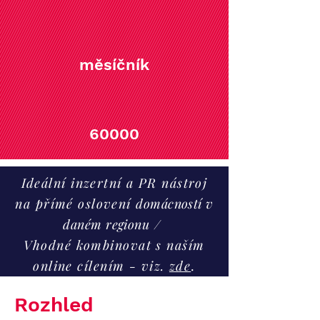
měsíčník
60000
Ideální inzertní a PR nástroj
na přímé oslovení
domácností v
daném regionu
/
Vhodné kombinovat s naším
online cílením - viz.
zde
.
Rozhled