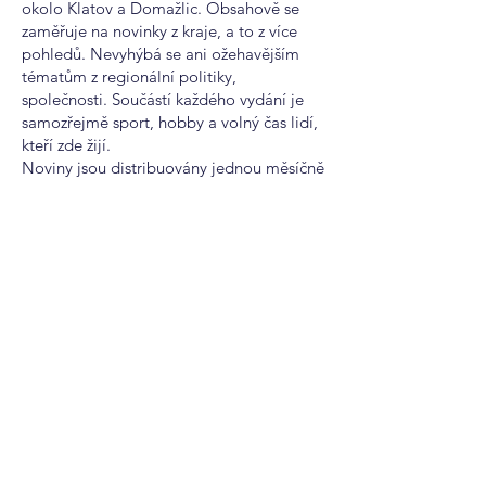
okolo Klatov a Domažlic. Obsahově se
zaměřuje na novinky z kraje, a to z více
pohledů. Nevyhýbá se ani ožehavějším
tématům z regionální politiky,
společnosti. Součástí každého vydání je
samozřejmě sport, hobby a volný čas lidí,
kteří zde žijí.
Noviny jsou distribuovány jednou měsíčně
přímo do poštovních schránek.
Pro příznivce aktuálních událostí v
reálném čase je tu web novinykraje.cz s
členěním do jednotlivých územních celků.
Nabízíme také inzerci online na webu
novinkykraje.cz, kde poskytujeme aktuální
informace a zprávy pro celou Českou
republiku a v 11ti sekcích dle krajů.
Inzerovat je tedy možné online i v tištěné
podobě a tím zvýšit okruh čtenářů Vaší
inzerce.
Ukázka časopisu