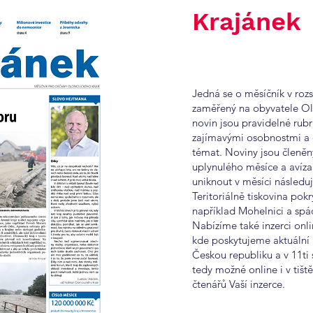
Krajánek
Jedná se o měsíčník v roz
zaměřený na obyvatele Ol
novin jsou pravidelné rubri
zajímavými osobnostmi a
témat. Noviny jsou členěn
uplynulého měsíce a avíza
uniknout v měsíci následuj
Teritoriálně tiskovina po
například Mohelnici a sp
Nabízíme také inzerci onl
kde poskytujeme aktuální 
Českou republiku a v 11ti s
tedy možné online i v tišt
čtenářů Vaší inzerce.