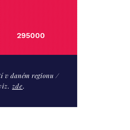
295000
í v daném regionu
/
viz.
zde
.