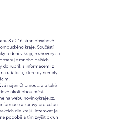
sahu 8 až 16 stran obsahově
omouckého kraje. Součástí
ky o dění v kraji, rozhovory se
 obsahuje mnoho dalších
y do rubrik s informacemi z
 na události, které by neměly
ícím.
krývá nejen Olomouc, ale také
ádové okolí obou měst.
ine na webu novinkykraje.cz,
informace a zprávy pro celou
ekcích dle krajů. Inzerovat je
ěné podobě a tím zvýšit okruh