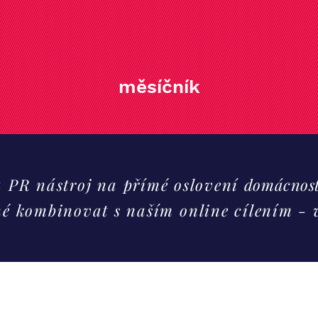
měsíčník
 a PR nástroj na přímé oslovení
domácnost
é kombinovat s naším online cílením - 