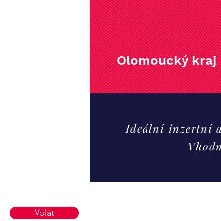
Olomoucký kraj
Ideální inzertní
Vhodn
Volat